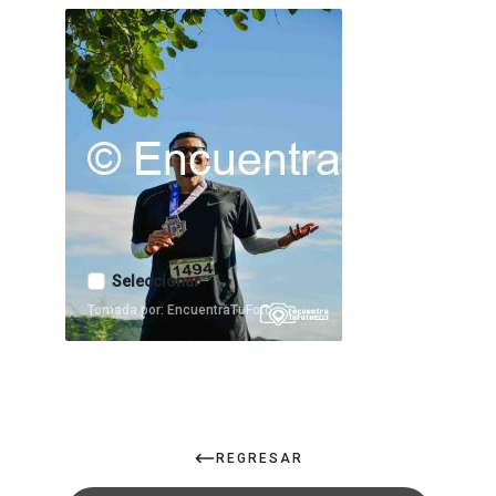
Seleccionar
Tomada por: EncuentraTuFoto
REGRESAR