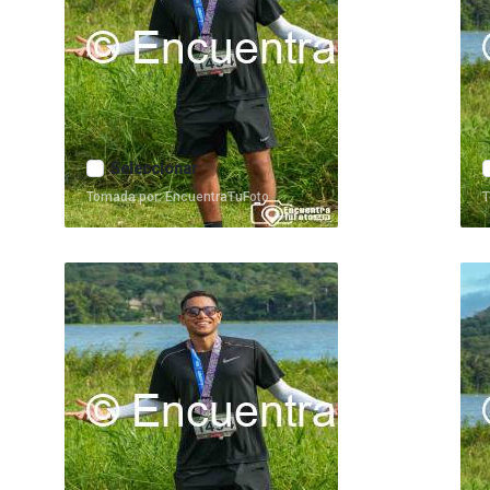
Seleccionar
Tomada por: EncuentraTuFoto
T