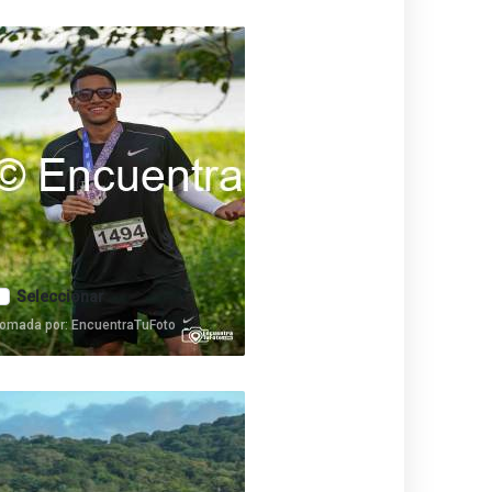
Seleccionar
omada por: EncuentraTuFoto