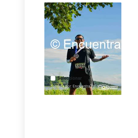
Seleccionar
Tomada por: EncuentraTuFoto