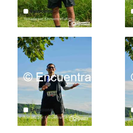
Seleccionar
Tomada por: EncuentraTuFoto
T
Seleccionar
Tomada por: EncuentraTuFoto
T