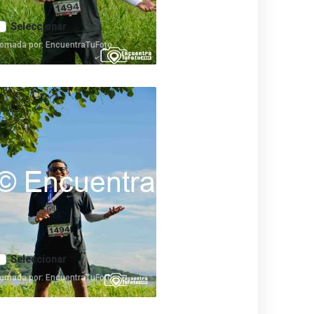
Seleccionar
omada por: EncuentraTuFoto
Seleccionar
omada por: EncuentraTuFoto