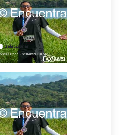
Seleccionar
omada por: EncuentraTuFoto