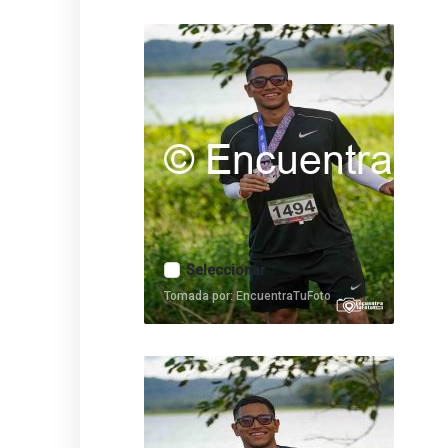
Seleccionar
Tomada por: EncuentraTuFoto