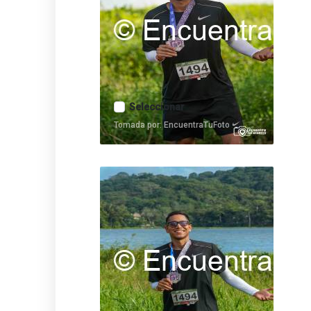
Seleccionar
Tomada por: EncuentraTuFoto