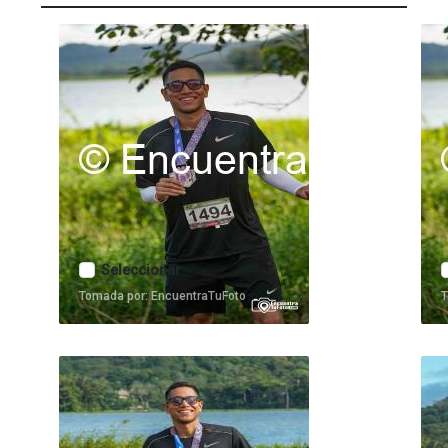
Seleccionar
Tomada por: EncuentraTuFoto
T