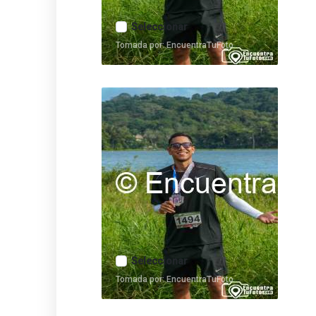
Seleccionar
Tomada por: EncuentraTuFoto
Seleccionar
Tomada por: EncuentraTuFoto