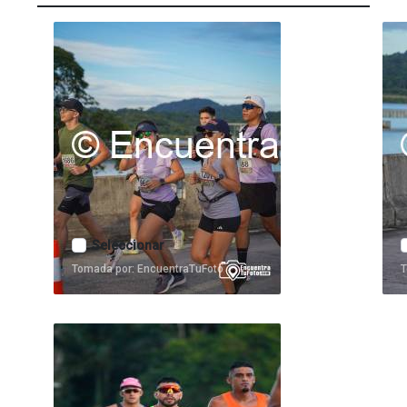
Seleccionar
Tomada por: EncuentraTuFoto
T