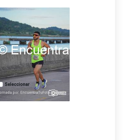
Seleccionar
omada por: EncuentraTuFoto