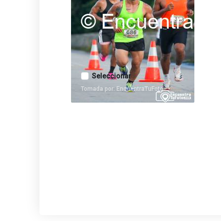
Seleccionar
Tomada por: EncuentraTuFoto