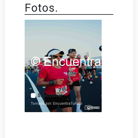
Fotos.
Seleccionar
Tomada por: EncuentraTuFoto