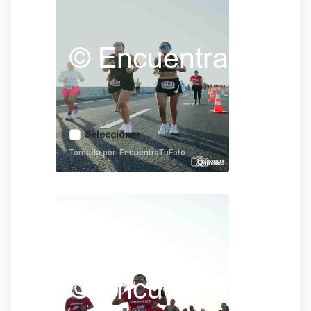
Seleccionar
Tomada por: EncuentraTuFoto