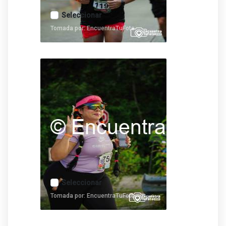
Seleccionar
Tomada por: EncuentraTuFoto
Seleccionar
Tomada por: EncuentraTuFoto