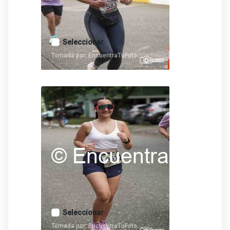
Seleccionar
Tomada por: EncuentraTuFoto
Seleccionar
Tomada por: EncuentraTuFoto