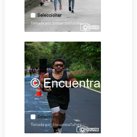
Seleccionar
Tomada por: EncuentraTuFoto
Seleccionar
Tomada por: EncuentraTuFoto