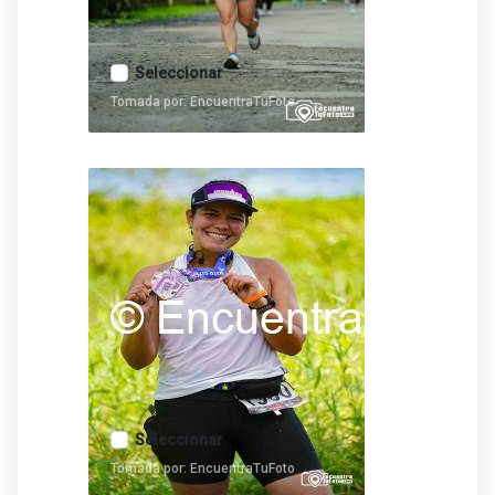
Seleccionar
Tomada por: EncuentraTuFoto
Seleccionar
Tomada por: EncuentraTuFoto