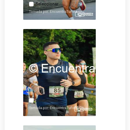
Seleccionar
Tomada por: EncuentraTuFoto
Seleccionar
Tomada por: EncuentraTuFoto